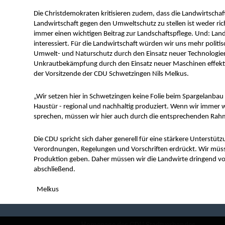
Die Christdemokraten kritisieren zudem, dass die Landwirtsch
Landwirtschaft gegen den Umweltschutz zu stellen ist weder rich
immer einen wichtigen Beitrag zur Landschaftspflege. Und: Lan
interessiert. Für die Landwirtschaft würden wir uns mehr poli
Umwelt- und Naturschutz durch den Einsatz neuer Technologie
Unkrautbekämpfung durch den Einsatz neuer Maschinen effektiv 
der Vorsitzende der CDU Schwetzingen Nils Melkus.
„Wir setzen hier in Schwetzingen keine Folie beim Spargelanbau
Haustür - regional und nachhaltig produziert. Wenn wir immer 
sprechen, müssen wir hier auch durch die entsprechenden Rahm
Die CDU spricht sich daher generell für eine stärkere Unterstü
Verordnungen, Regelungen und Vorschriften erdrückt. Wir müssen
Produktion geben. Daher müssen wir die Landwirte dringend von
abschließend.
  Melkus
Homepage des CDU Stadtverbandes