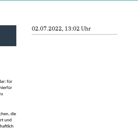
02.07.2022, 13:02 Uhr
r: für 
ierfür 
u 
hen, die 
rt und 
aftlich 