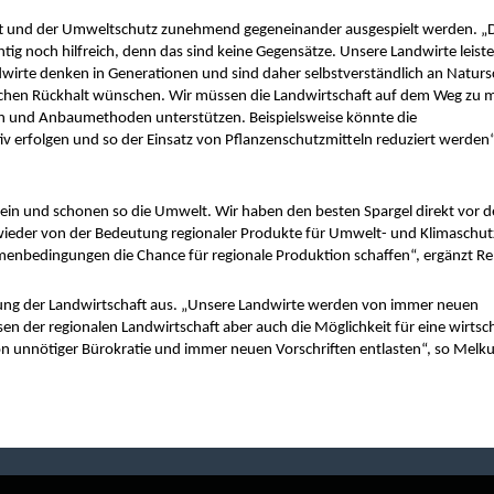
aft und der Umweltschutz zunehmend gegeneinander ausgespielt werden. „D
tig noch hilfreich, denn das sind keine Gegensätze. Unsere Landwirte leiste
dwirte denken in Generationen und sind daher selbstverständlich an Naturs
tischen Rückhalt wünschen. Wir müssen die Landwirtschaft auf dem Weg zu m
n und Anbaumethoden unterstützen. Beispielsweise könnte die 
erfolgen und so der Einsatz von Pflanzenschutzmitteln reduziert werden“, 
 ein und schonen so die Umwelt. Wir haben den besten Spargel direkt vor de
wieder von der Bedeutung regionaler Produkte für Umwelt- und Klimaschutz
enbedingungen die Chance für regionale Produktion schaffen“, ergänzt Re
tzung der Landwirtschaft aus. „Unsere Landwirte werden von immer neuen 
 der regionalen Landwirtschaft aber auch die Möglichkeit für eine wirtscha
 unnötiger Bürokratie und immer neuen Vorschriften entlasten“, so Melku