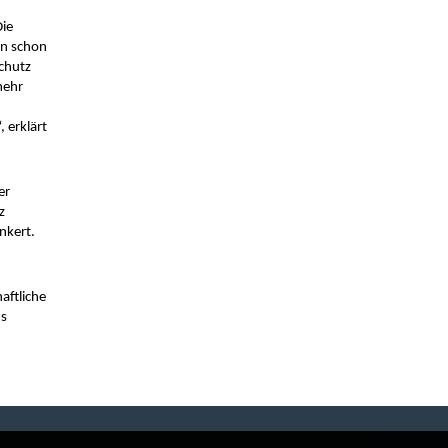
ie 
n schon 
chutz 
ehr 
erklärt 
r 
 
nkert.
ftliche 
s 