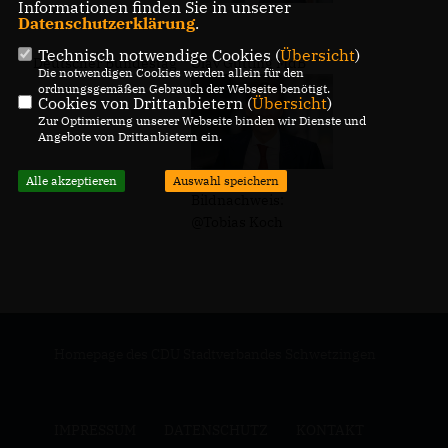
Informationen finden Sie in unserer
Datenschutzerklärung
.
Technisch notwendige Cookies (
Übersicht
)
Deutscher Bundestag
Olav Gutting MdB
Die notwendigen Cookies werden allein für den
ordnungsgemäßen Gebrauch der Webseite benötigt.
Cookies von Drittanbietern (
Übersicht
)
Zur Optimierung unserer Webseite binden wir Dienste und
Angebote von Drittanbietern ein.
Alle akzeptieren
Auswahl speichern
Bildnachweis:
@Tobias Koch
Homepage des CDU Stadtverbandes Schwetzingen
IMPRESSUM
DATENSCHUTZ
KONTAKT