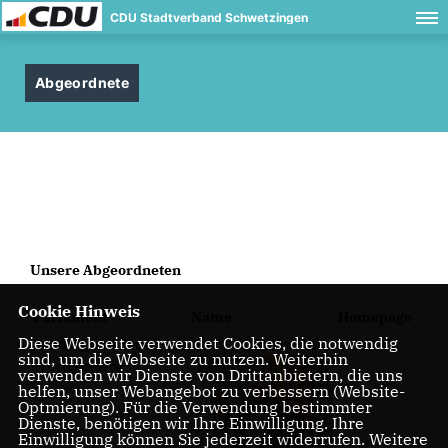
CDU Stadtverband Schwetzingen
Abgeordnete
Unsere Abgeordneten
Cookie Hinweis
Parlament
Name
Homepage
Diese Webseite verwendet Cookies, die notwendig
Landtag von Baden-
Andreas Sturm MdL
sind, um die Webseite zu nutzen. Weiterhin
Württemberg
verwenden wir Dienste von Drittanbietern, die uns
helfen, unser Webangebot zu verbessern (Website-
Optmierung). Für die Verwendung bestimmter
Dienste, benötigen wir Ihre Einwilligung. Ihre
Einwilligung können Sie jederzeit widerrufen. Weitere