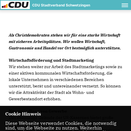
CDU Stadtverband Schwetzingen
Als Christdemokraten stehen wir für eine starke Wirtschaft
mit sicheren Arbeitsplätzen. Wir wollen Wirtschaft,
Gastronomie und Handel vor Ort bestmöglich unterstützen.
Wirtschaftsförderung und Stadtmarketing
Wir stehen weiter zur Arbeit des Stadtmarketings sowie zu
einer aktiven kommunalen Wirtschaftsförderung, die
lokale Unternehmen in verschiedenen Bereichen
unterstützt, berät und untereinander vernetzt. So können
wir die Attraktivität der Stadt als Wohn- und
Gewerbestandort erhöhen.
Neuansiedlung von Gewerbe
Cookie Hinweis
Das ehemalige Gelände der US-Kasernen bietet große
Diese Webseite verwendet Cookies, die notwendig
Chancen für die Neuansiedlung von Unternehmen aus
sind, um die Webseite zu nutzen. Weiterhin
unterschiedlichen Wirtschaftsbereichen in Schwetzingen.