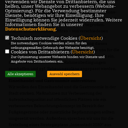
verwenden wir Dienste von Drittanbietern, die uns
helfen, unser Webangebot zu verbessern (Website-
So können wir neue und sichere Arbeitsplätze mit gutem
Optmierung). Für die Verwendung bestimmter
Einkommen schaffen. Die Etablierung eines Innovations-
Dienste, benötigen wir Ihre Einwilligung. Ihre
und Gründerzentrums in Kooperation mit dem Land und
Einwilligung können Sie jederzeit widerrufen. Weitere
Informationen finden Sie in unserer
Partnern aus der Wirtschaft würden wir begrüßen.
Datenschutzerklärung
.
Ebenso könnten Shared Offices – von verschiedenen
Unternehmen gemeinsam genutzte Bürogebäude –
Technisch notwendige Cookies (
Übersicht
)
Die notwendigen Cookies werden allein für den
entstehen. Wir unterstützen die Entwicklung dieses
ordnungsgemäßen Gebrauch der Webseite benötigt.
Geländes in dieser Richtung. Zudem setzen wir uns für die
Cookies von Drittanbietern (
Übersicht
)
Neuansiedlung von Kleingewerbe in der Innenstadt ein.
Zur Optimierung unserer Webseite binden wir Dienste und
Angebote von Drittanbietern ein.
Hierfür müssen die richtigen Rahmenbedingungen
geschaffen und ggf. Bebauungspläne angepasst werden.
Alle akzeptieren
Auswahl speichern
Einzelhandel und Gastronomie unterstützen
Wir wollen den Einzelhandel und die Gastronomie in der
Stadt stärken. Maßnahmen zur Verbesserung der
Aufenthaltsqualität auf öffentlichen Plätzen wie ein
verbessertes Beleuchtungskonzept im Bereich der
Fußgängerzone oder zusätzliche Bepflanzungen sollten
umgesetzt werden. Außerdem sprechen wir uns für die
Erstellung eines Strategieplans „Innenstadt 2030“ aus.