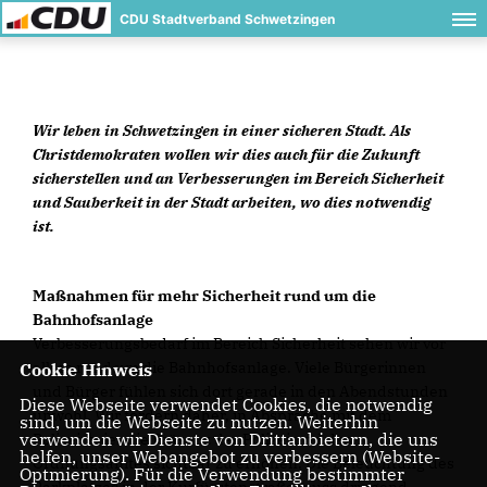
CDU Stadtverband Schwetzingen
Wir leben in Schwetzingen in einer sicheren Stadt. Als
Christdemokraten wollen wir dies auch für die Zukunft
sicherstellen und an Verbesserungen im Bereich Sicherheit
und Sauberkeit in der Stadt arbeiten, wo dies notwendig
ist.
Maßnahmen für mehr Sicherheit rund um die
Bahnhofsanlage
Verbesserungsbedarf im Bereich Sicherheit sehen wir vor
allem rund um die Bahnhofsanlage. Viele Bürgerinnen
Cookie Hinweis
und Bürger fühlen sich dort gerade in den Abendstunden
Diese Webseite verwendet Cookies, die notwendig
unwohl. Wir fordern daher, in Absprache mit dem
sind, um die Webseite zu nutzen. Weiterhin
verwenden wir Dienste von Drittanbietern, die uns
Polizeirevier die Präsenz der Polizei und des
helfen, unser Webangebot zu verbessern (Website-
Ordnungsamtes sichtbar zu erhöhen. Die Beleuchtung des
Optmierung). Für die Verwendung bestimmter