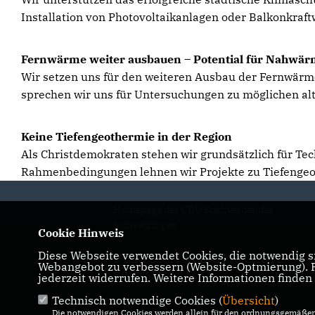
Installation von Photovoltaikanlagen oder Balkonkraft
Fernwärme weiter ausbauen – Potential für Nahwä
Wir setzen uns für den weiteren Ausbau der Fernwärmev
sprechen wir uns für Untersuchungen zu möglichen a
Keine Tiefengeothermie in der Region
Als Christdemokraten stehen wir grundsätzlich für Tec
Rahmenbedingungen lehnen wir Projekte zu Tiefengeot
Homepage des CDU Stadtverbandes
Schwetzingen
Cookie Hinweis
Diese Webseite verwendet Cookies, die notwendig si
IMPRESSUM
DATENSCHUTZ
Webangebot zu verbessern (Website-Optmierung). Fü
KONTAKT
jederzeit widerrufen. Weitere Informationen finden
Technisch notwendige Cookies (
Übersicht
)
Die notwendigen Cookies werden allein für den ordnungsgemäßen 