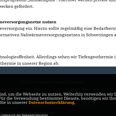
werken gefördert.
rmeversorgungsnetze nutzen
ersorgung ein. Hierzu sollte regelmäßig eine Bedarfsermit
lternativen Nahwärmeversorgungsnetzen in Schwetzingen a
hnologieoffenheit. Allerdings sehen wir Tiefengeothermie i
hermie in unserer Region ab.
CDU Kreisverband Rhein-Neckar
nd, um die Webseite zu nutzen. Weiterhin verwenden wir Di
CDU Baden-Württemberg
r die Verwendung bestimmter Dienste, benötigen wir Ihre 
 Sie in unserer
Datenschutzerklärung
.
CDU Deutschlands
Gebrauch der Webseite benötigt.