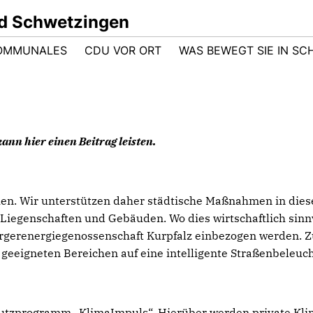
d Schwetzingen
OMMUNALES
CDU VOR ORT
WAS BEWEGT SIE IN S
ann hier einen Beitrag leisten.
en. Wir unterstützen daher städtische Maßnahmen in dies
egenschaften und Gebäuden. Wo dies wirtschaftlich sinnvoll
rgerenergiegenossenschaft Kurpfalz einbezogen werden. Zu
n geeigneten Bereichen auf eine intelligente Straßenbele
chutzprogramm „KlimaImpuls“. Hierüber werden private K