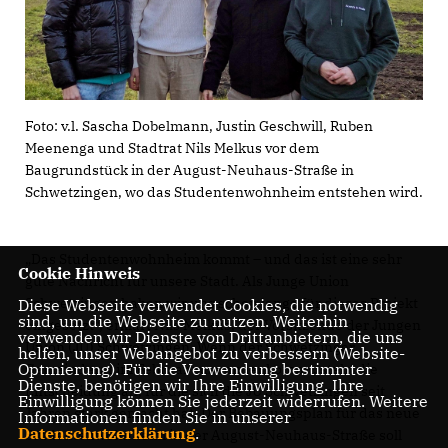
Foto: v.l. Sascha Dobelmann, Justin Geschwill, Ruben
Meenenga und Stadtrat Nils Melkus vor dem
Baugrundstück in der August-Neuhaus-Straße in
Schwetzingen, wo das Studentenwohnheim entstehen wird.
Das Studentenwohnheim kommt – und das ist eine sehr
Cookie Hinweis
gute Nachricht für unsere Stadt. Als Junge Union
Schwetzingen haben wir uns schon lange für dieses Projekt
Diese Webseite verwendet Cookies, die notwendig
sind, um die Webseite zu nutzen. Weiterhin
eingesetzt“, erklärt Nils Melkus, der Vorsitzende der Jungen
verwenden wir Dienste von Drittanbietern, die uns
Union (JU) Schwetzingen. Wenn der Schwetzinger
helfen, unser Webangebot zu verbessern (Website-
Optmierung). Für die Verwendung bestimmter
Gemeinderat im Februar zusammenkommt, steht die
Dienste, benötigen wir Ihre Einwilligung. Ihre
Entscheidung an, für die sich die JU Schwetzingen seit
Einwilligung können Sie jederzeit widerrufen. Weitere
Jahren stark gemacht hat: Der Bebauungsplan für das neue
Informationen finden Sie in unserer
Datenschutzerklärung
.
Studentenwohnheim in der August-Neuhaus-Straße soll