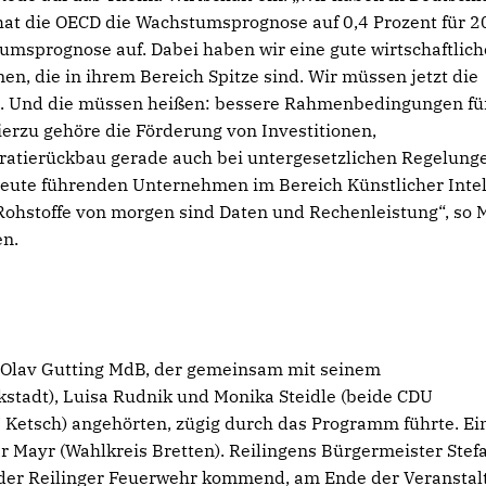
 hat die OECD die Wachstumsprognose auf 0,4 Prozent für 
umsprognose auf. Dabei haben wir eine gute wirtschaftlich
n, die in ihrem Bereich Spitze sind. Wir müssen jetzt die
. Und die müssen heißen: bessere Rahmenbedingungen für
ierzu gehöre die Förderung von Investitionen,
atierückbau gerade auch bei untergesetzlichen Regelunge
heute führenden Unternehmen im Bereich Künstlicher Intel
Rohstoffe von morgen sind Daten und Rechenleistung“, so 
en.
e Olav Gutting MdB, der gemeinsam mit seinem
stadt), Luisa Rudnik und Monika Steidle (beide CDU
Ketsch) angehörten, zügig durch das Programm führte. Ei
Mayr (Wahlkreis Bretten). Reilingens Bürgermeister Stef
der Reilinger Feuerwehr kommend, am Ende der Veranstal