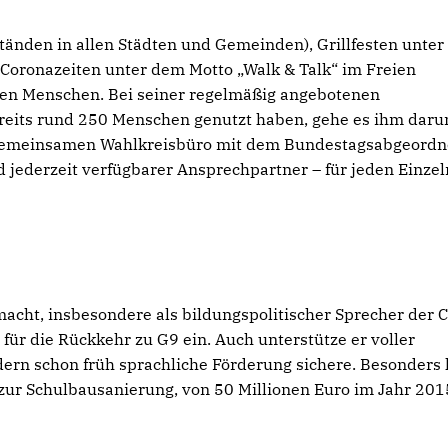
tänden in allen Städten und Gemeinden), Grillfesten unte
 Coronazeiten unter dem Motto „Walk & Talk“ im Freien
 den Menschen. Bei seiner regelmäßig angebotenen
reits rund 250 Menschen genutzt haben, gehe es ihm daru
nem gemeinsamen Wahlkreisbüro mit dem Bundestagsabgeord
nd jederzeit verfügbarer Ansprechpartner – für jeden Einzel
cht, insbesondere als bildungspolitischer Sprecher der 
 für die Rückkehr zu G9 ein. Auch unterstütze er voller
ern schon früh sprachliche Förderung sichere. Besonders 
zur Schulbausanierung, von 50 Millionen Euro im Jahr 201