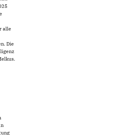
2025
e
 alle
n. Die
ligenz
Melkus.
n
an
tung