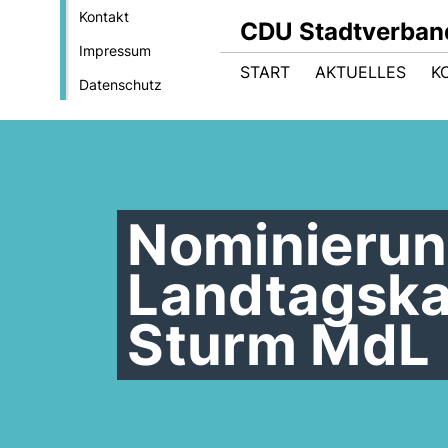
Kontakt
CDU Stadtverban
Impressum
START
AKTUELLES
K
Datenschutz
Nominierun
Landtagska
Sturm MdL