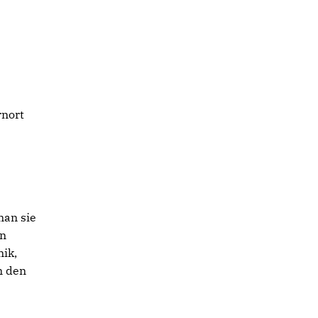
rnort
man sie
hn
mik,
n den