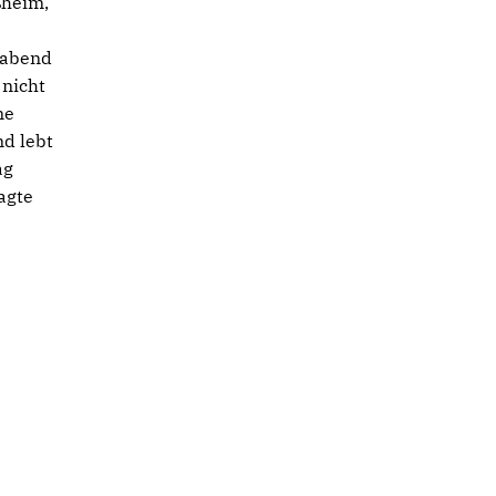
ßheim,
gabend
 nicht
ne
nd lebt
ag
agte