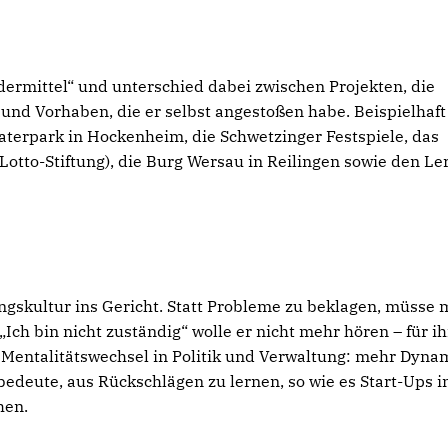
ermittel“ und unterschied dabei zwischen Projekten, die
, und Vorhaben, die er selbst angestoßen habe. Beispielhaft
katerpark in Hockenheim, die Schwetzinger Festspiele, das
Lotto-Stiftung), die Burg Wersau in Reilingen sowie den Le
ngskultur ins Gericht. Statt Probleme zu beklagen, müsse 
„Ich bin nicht zuständig“ wolle er nicht mehr hören – für i
n Mentalitätswechsel in Politik und Verwaltung: mehr Dyna
deute, aus Rückschlägen zu lernen, so wie es Start-Ups i
hen.