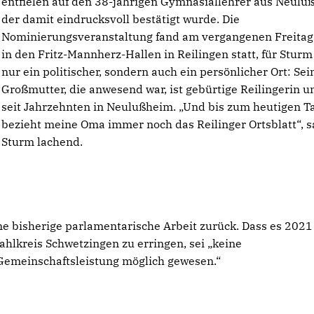
entfielen auf den 38-jährigen Gymnasiallehrer aus Neulu
der damit eindrucksvoll bestätigt wurde. Die
Nominierungsveranstaltung fand am vergangenen Freita
in den Fritz-Mannherz-Hallen in Reilingen statt, für Sturm
nur ein politischer, sondern auch ein persönlicher Ort: Sei
Großmutter, die anwesend war, ist gebürtige Reilingerin u
seit Jahrzehnten in Neulußheim. „Und bis zum heutigen T
bezieht meine Oma immer noch das Reilinger Ortsblatt“, s
Sturm lachend.
ine bisherige parlamentarische Arbeit zurück. Dass es 2021
ahlkreis Schwetzingen zu erringen, sei „keine
 Gemeinschaftsleistung möglich gewesen.“