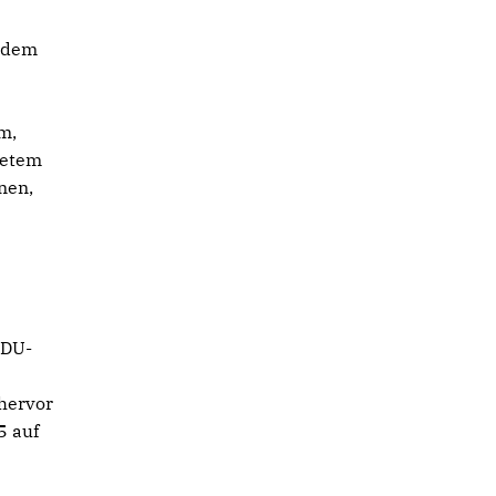
r dem
m,
netem
nen,
CDU-
hervor
5 auf