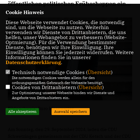
öffentlichen politischen Frühschoppen ein...
Cookie Hinweis
Diese Webseite verwendet Cookies, die notwendig
sind, um die Webseite zu nutzen. Weiterhin
verwenden wir Dienste von Drittanbietern, die uns
helfen, unser Webangebot zu verbessern (Website-
Optmierung). Für die Verwendung bestimmter
Dienste, benötigen wir Ihre Einwilligung. Ihre
Einwilligung können Sie jederzeit widerrufen. Weitere
Informationen finden Sie in unserer
Datenschutzerklärung
.
Technisch notwendige Cookies (
Übersicht
)
Die notwendigen Cookies werden allein für den
ordnungsgemäßen Gebrauch der Webseite benötigt.
Cookies von Drittanbietern (
Übersicht
)
Zur Optimierung unserer Webseite binden wir Dienste und
Angebote von Drittanbietern ein.
Bildnachweis: Büro Kiesewetter
Alle akzeptieren
Auswahl speichern
Am Sonntag, den 29. September 2024, laden die CDU
Schwetzingen gemeinsam mit der CDU Ketsch und der CDU