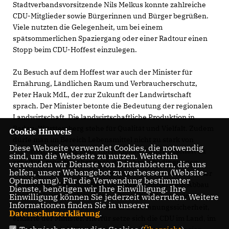
Stadtverbandsvorsitzende Nils Melkus konnte zahlreiche
CDU-Mitglieder sowie Bürgerinnen und Bürger begrüßen.
Viele nutzten die Gelegenheit, um bei einem
spätsommerlichen Spaziergang oder einer Radtour einen
Stopp beim CDU-Hoffest einzulegen.
Zu Besuch auf dem Hoffest war auch der Minister für
Ernährung, Ländlichen Raum und Verbraucherschutz,
Peter Hauk MdL, der zur Zukunft der Landwirtschaft
sprach. Der Minister betonte die Bedeutung der regionalen
Landwirtschaft. Die landwirtschaftliche Produktion in
Baden-Württemberg stehe für Qualität und Vielfalt. Zudem
Cookie Hinweis
dürfe man im Bereich Lebensmittel nicht zu stark von
Diese Webseite verwendet Cookies, die notwendig
Importen abhängig sein. Um regionale Landwirtschaft zu
sind, um die Webseite zu nutzen. Weiterhin
erhalten, müssten aber auch die Rahmenbedingungen
verwenden wir Dienste von Drittanbietern, die uns
helfen, unser Webangebot zu verbessern (Website-
richtig gesetzt werden. Dies bedeute vor allem nicht immer
Optmierung). Für die Verwendung bestimmter
neue Vorschriften und Regulierungen, sondern ein Abbau
Dienste, benötigen wir Ihre Einwilligung. Ihre
von Bürokratie auch in diesem Bereich. Die Landwirte
Einwilligung können Sie jederzeit widerrufen. Weitere
Informationen finden Sie in unserer
benötigten noch Luft zum Atmen und Planungssicherheit,
Datenschutzerklärung
.
erklärte der Minister. Hierfür setze sich die CDU im Land, im