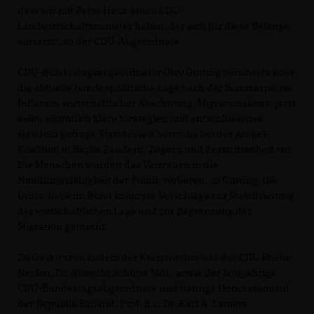
dass wir mit Peter Hauk einen CDU-
Landwirtschaftsminister haben, der sich für diese Belange
einsetzt“, so der CDU-Abgeordnete.
CDU-Bundestagsabgeordneter Olav Gutting berichtete über
die aktuelle bundespolitische Lage nach der Sommerpause.
Inflation, wirtschaftlicher Abschwung, Migrationskrise: jetzt
seien eigentlich klare Strategien und entschlossenes
Handeln gefragt. Stattdessen herrsche bei der Ampel-
Koalition in Berlin Zaudern, Zögern und Zerstrittenheit vor.
Die Menschen würden das Vertrauen in die
Handlungsfähigkeit der Politik verlieren, so Gutting. Die
Union habe im Bund konkrete Vorschläge zur Stabilisierung
der wirtschaftlichen Lage und zur Begrenzung der
Migration gemacht.
Zu Gast waren zudem der Kreisvorsitzende der CDU Rhein-
Neckar, Dr. Albrecht Schütte MdL, sowie der langjährige
CDU-Bundestagsabgeordnete und heutige Honorarkonsul
der Republik Estland, Prof. h.c. Dr. Karl A. Lamers.